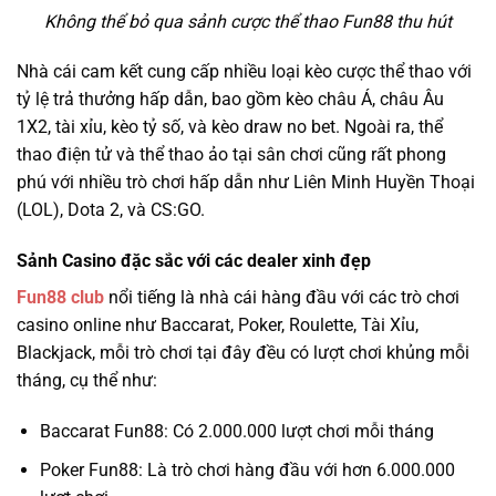
Không thể bỏ qua sảnh cược thể thao Fun88 thu hút
Nhà cái cam kết cung cấp nhiều loại kèo cược thể thao với
tỷ lệ trả thưởng hấp dẫn, bao gồm kèo châu Á, châu Âu
1X2, tài xỉu, kèo tỷ số, và kèo draw no bet. Ngoài ra, thể
thao điện tử và thể thao ảo tại sân chơi cũng rất phong
phú với nhiều trò chơi hấp dẫn như Liên Minh Huyền Thoại
(LOL), Dota 2, và CS:GO.
Sảnh Casino đặc sắc với các dealer xinh đẹp
Fun88 club
nổi tiếng là nhà cái hàng đầu với các trò chơi
casino online như Baccarat, Poker, Roulette, Tài Xỉu,
Blackjack, mỗi trò chơi tại đây đều có lượt chơi khủng mỗi
tháng, cụ thể như:
Baccarat Fun88: Có 2.000.000 lượt chơi mỗi tháng
Poker Fun88: Là trò chơi hàng đầu với hơn 6.000.000