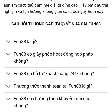
anh em cược thủ đam mê giải trí đỉnh cao. Hãy bắt đầu trải
nghiệm và tận hưởng không gian cá cược ngay hôm nay!
CÂU HỎI THƯỜNG GẶP (FAQ) VỀ NHÀ CÁI FUN88
Fun88 là gì?
Fun88 có giấy phép hoạt động hợp pháp
không?
Fun88 có hỗ trợ khách hàng 24/7 không?
Phương thức thanh toán tại Fun88 là gì?
Fun88 có chương trình khuyến mãi nào
không?