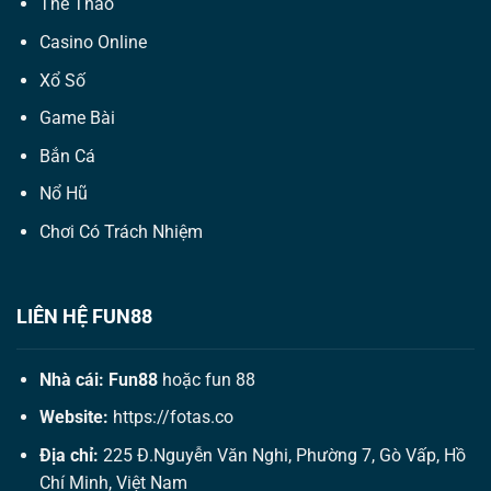
Thể Thao
Casino Online
Xổ Số
Game Bài
Bắn Cá
Nổ Hũ
Chơi Có Trách Nhiệm
LIÊN HỆ FUN88
Nhà cái:
Fun88
hoặc fun 88
Website:
https://fotas.co
Địa chỉ:
225 Đ.Nguyễn Văn Nghi, Phường 7, Gò Vấp, Hồ
Chí Minh, Việt Nam