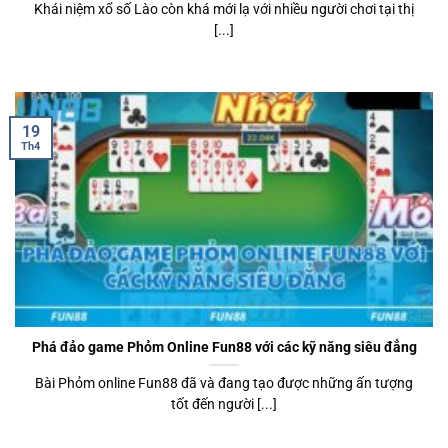
Khái niệm xổ số Lào còn khá mới lạ với nhiều người chơi tại thị
[...]
19
Th4
Phá đảo game Phỏm Online Fun88 với các kỹ năng siêu đẳng
Bài Phỏm online Fun88 đã và đang tạo được những ấn tượng
tốt đến người [...]