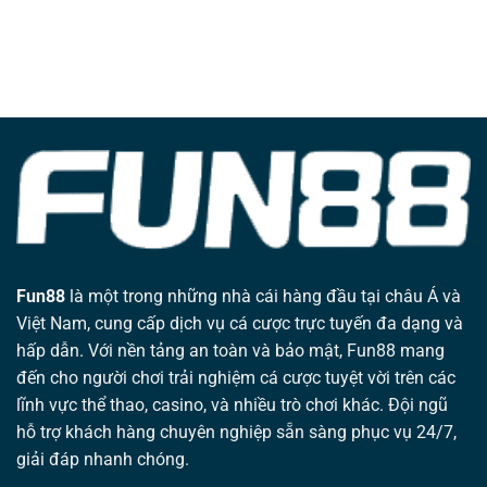
Fun88
là một trong những nhà cái hàng đầu tại châu Á và
Việt Nam, cung cấp dịch vụ cá cược trực tuyến đa dạng và
hấp dẫn. Với nền tảng an toàn và bảo mật, Fun88 mang
đến cho người chơi trải nghiệm cá cược tuyệt vời trên các
lĩnh vực thể thao, casino, và nhiều trò chơi khác. Đội ngũ
hỗ trợ khách hàng chuyên nghiệp sẵn sàng phục vụ 24/7,
giải đáp nhanh chóng.