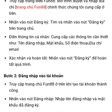
Truy cập trang web Fun88: Mở trình duyệt và nhập địa
chỉ [
trang chủ Fun88
] chính thức chúng tôi cung cấp ở
trên.
Nhấn vào nút Đăng ký: Tìm và nhấn vào nút “Đăng ký”
trên trang chủ.
Điền thông tin cá nhân: Cung cấp các thông tin cần thiết
như: Tên đăng nhập, Mật khẩu, Số điện thoại,Địa chỉ
email
Xác nhận và hoàn tất: Nhấn vào nút “Đăng ký” để hoàn
tất quá trình.
Bước 2: Đăng nhập vào tài khoản
Truy cập trang chủ Fun88 ở trên khi tạo tài khoản thành
công.
Nhấn vào nút Đăng nhập: Nhập tên đăng nhập và mật
khẩu đã đăng ký.