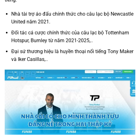
Nhà tài trợ áo đấu chính thức cho câu lạc bộ Newcastle
United năm 2021.
Đối tác cá cược chính thức của câu lạc bộ Tottenham
Hotspur, Burnley từ năm 2021-2025,..
Đại sứ thương hiệu là huyền thoại nổi tiếng Tony Maker
và Iker Casillas,..